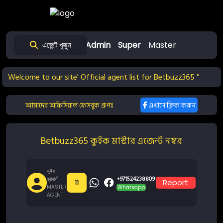
এজেন্ট খুজুন
Home
Admin
Super
Master
Welcome to our site' Official agent list for Betbuzz365 ''
আমাদের অফিসিয়াল ফেসবুক গ্রুপঃ
এখানে ক্লিক করুন
Betbuzz365 কুইক মাস্টার এজেন্ট নম্বর
ভূইয়া
+971524238809
ব্রাদার্স
Report
11
MASTER
Whatsapp
AGENT